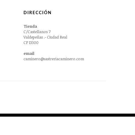
DIRECCIÓN
Tienda
C/Castellanos 7
Valdepeñas .- Ciudad Real
CP 13300
email
caminero@sastreriacaminero.com